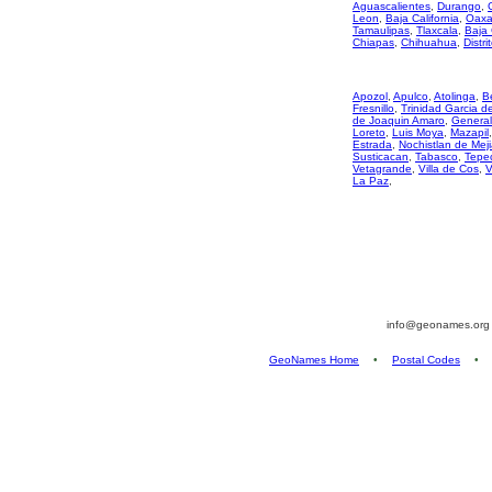
Aguascalientes
,
Durango
,
Leon
,
Baja California
,
Oaxa
Tamaulipas
,
Tlaxcala
,
Baja 
Chiapas
,
Chihuahua
,
Distri
Apozol
,
Apulco
,
Atolinga
,
B
Fresnillo
,
Trinidad Garcia 
de Joaquin Amaro
,
General
Loreto
,
Luis Moya
,
Mazapil
Estrada
,
Nochistlan de Mej
Susticacan
,
Tabasco
,
Tepec
Vetagrande
,
Villa de Cos
,
V
La Paz
,
info@geonames.or
GeoNames Home
•
Postal Codes
•