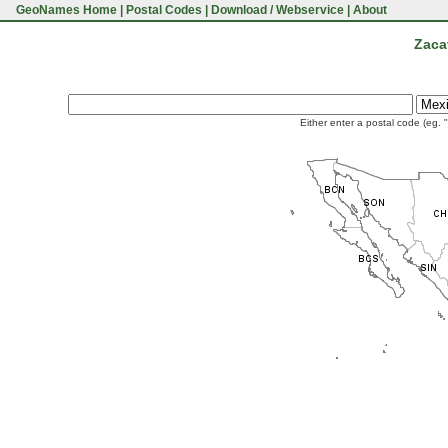
GeoNames Home
|
Postal Codes
|
Download / Webservice
|
About
Zaca
Either enter a postal code (eg. 