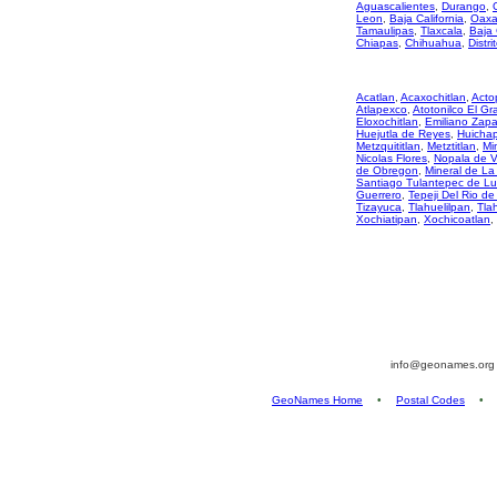
Aguascalientes
,
Durango
,
Leon
,
Baja California
,
Oaxa
Tamaulipas
,
Tlaxcala
,
Baja 
Chiapas
,
Chihuahua
,
Distri
Acatlan
,
Acaxochitlan
,
Acto
Atlapexco
,
Atotonilco El G
Eloxochitlan
,
Emiliano Zapa
Huejutla de Reyes
,
Huicha
Metzquititlan
,
Metztitlan
,
Mi
Nicolas Flores
,
Nopala de V
de Obregon
,
Mineral de La
Santiago Tulantepec de L
Guerrero
,
Tepeji Del Rio d
Tizayuca
,
Tlahuelilpan
,
Tla
Xochiatipan
,
Xochicoatlan
,
info@geonames.or
GeoNames Home
•
Postal Codes
•