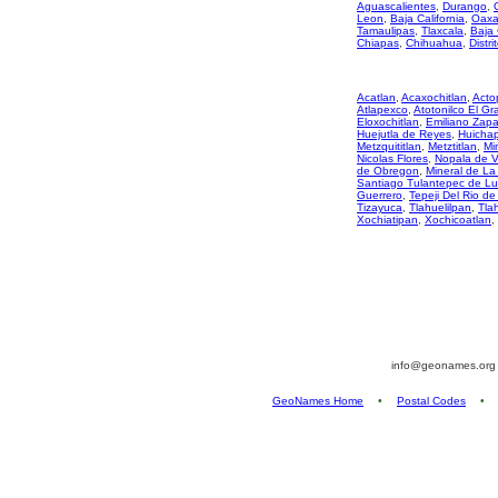
Aguascalientes
,
Durango
,
Leon
,
Baja California
,
Oaxa
Tamaulipas
,
Tlaxcala
,
Baja 
Chiapas
,
Chihuahua
,
Distri
Acatlan
,
Acaxochitlan
,
Acto
Atlapexco
,
Atotonilco El G
Eloxochitlan
,
Emiliano Zapa
Huejutla de Reyes
,
Huicha
Metzquititlan
,
Metztitlan
,
Mi
Nicolas Flores
,
Nopala de V
de Obregon
,
Mineral de La
Santiago Tulantepec de L
Guerrero
,
Tepeji Del Rio d
Tizayuca
,
Tlahuelilpan
,
Tla
Xochiatipan
,
Xochicoatlan
,
info@geonames.or
GeoNames Home
•
Postal Codes
•