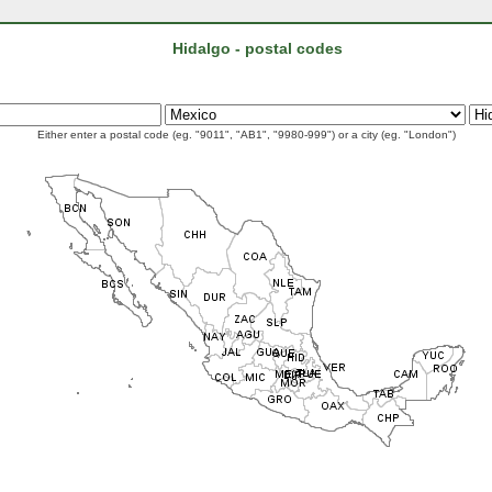
Hidalgo - postal codes
Either enter a postal code (eg. "9011", "AB1", "9980-999") or a city (eg. "London")