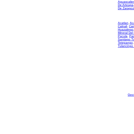
Aguascalie
De Arteaga
De Zarago
Acatlan
,
Ac
Calnali
,
Car
Huazalingo
Mineral Del
Pacula
,
Pac
Santiago T
Tetepango
Tulancingo
Geo