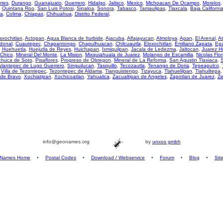
ntes
,
Durango
,
Guanajuato
,
Guerrero
,
Hidalgo
,
Jalisco
,
Mexico
,
Michoacan De Ocampo
,
Morelos
,
Quintana Roo
,
San Luis Potosi
,
Sinaloa
,
Sonora
,
Tabasco
,
Tamaulipas
,
Tlaxcala
,
Baja Californi
za
,
Colima
,
Chiapas
,
Chihuahua
,
Distrito Federal
,
axochitlan
,
Actopan
,
Agua Blanca de Iturbide
,
Ajacuba
,
Alfajayucan
,
Almoloya
,
Apan
,
El Arenal
,
At
donal
,
Cuautepec
,
Chapantongo
,
Chapulhuacan
,
Chilcuautla
,
Eloxochitlan
,
Emiliano Zapata
,
Ep
,
Huehuetla
,
Huejutla de Reyes
,
Huichapan
,
Ixmiquilpan
,
Jacala de Ledezma
,
Jaltocan
,
Juarez H
 Chico
,
Mineral Del Monte
,
La Mision
,
Mixquiahuala de Juarez
,
Molango de Escamilla
,
Nicolas Flo
huca de Soto
,
Pisaflores
,
Progreso de Obregon
,
Mineral de La Reforma
,
San Agustin Tlaxiaca
,
S
ulantepec de Lugo Guerrero
,
Singuilucan
,
Tasquillo
,
Tecozautla
,
Tenango de Doria
,
Tepeapulco
,
,
Villa de Tezontepec
,
Tezontepec de Aldama
,
Tianguistengo
,
Tizayuca
,
Tlahuelilpan
,
Tlahuiltepa
 de Bravo
,
Xochiatipan
,
Xochicoatlan
,
Yahualica
,
Zacualtipan de Angeles
,
Zapotlan de Juarez
,
Z
info@geonames.org
by
unxos gmbh
Names Home
•
Postal Codes
•
Download / Webservice
•
Forum
•
Blog
•
Sit