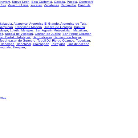
,
Nayarit
,
Nuevo Leon
,
Baja California
,
Oaxaca
,
Puebla
,
Queretaro
a Sur
,
Veracruz Llave
,
Yucatan
,
Zacatecas
,
Campeche
,
Coahuila
italaquia
,
Atlapexco
,
Atotonilco El Grande
,
Atotonilco de Tula
,
azoyucan
,
Francisco I Madero
,
Huasca de Ocampo
,
Huautla
,
idalgo
,
Lolotla
,
Metepec
,
San Agustin Metzquititlan
,
Metztitlan
,
res
,
Nopala de Villagran
,
Omitlan de Juarez
,
San Felipe Orizatlan
,
an Bartolo Tutotepec
,
San Salvador
,
Santiago de Anaya
,
Tepehuacan de Guerrero
,
Tepeji Del Rio de Ocampo
,
Tepetitlan
,
,
Tlanalapa
,
Tlanchinol
,
Tlaxcoapan
,
Tolcayuca
,
Tula de Allende
,
empoala
,
Zimapan
,
emap