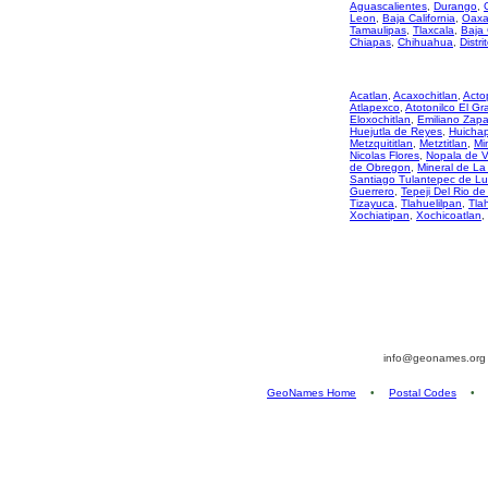
Aguascalientes
,
Durango
,
Leon
,
Baja California
,
Oaxa
Tamaulipas
,
Tlaxcala
,
Baja 
Chiapas
,
Chihuahua
,
Distri
Acatlan
,
Acaxochitlan
,
Acto
Atlapexco
,
Atotonilco El G
Eloxochitlan
,
Emiliano Zapa
Huejutla de Reyes
,
Huicha
Metzquititlan
,
Metztitlan
,
Mi
Nicolas Flores
,
Nopala de V
de Obregon
,
Mineral de La
Santiago Tulantepec de L
Guerrero
,
Tepeji Del Rio d
Tizayuca
,
Tlahuelilpan
,
Tla
Xochiatipan
,
Xochicoatlan
,
info@geonames.or
GeoNames Home
•
Postal Codes
•