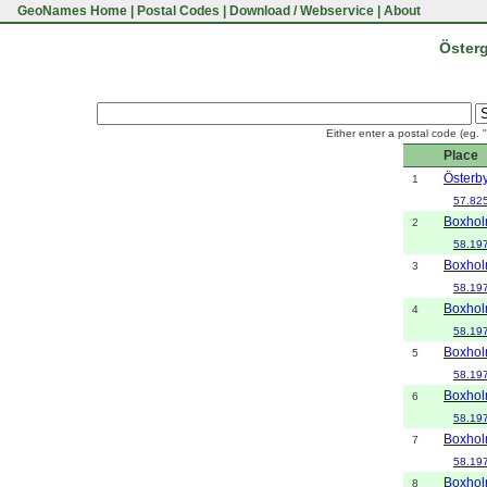
GeoNames Home
|
Postal Codes
|
Download / Webservice
|
About
Österg
Either enter a postal code (eg. 
Place
Österb
1
57.82
Boxho
2
58.19
Boxho
3
58.19
Boxho
4
58.19
Boxho
5
58.19
Boxho
6
58.19
Boxho
7
58.19
Boxho
8