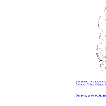
Stockholm
,
Västerbotten
,
N
Blekinge
,
Skåne
,
Halland
,
Ödeshög
,
Boxholm
,
Åtvida