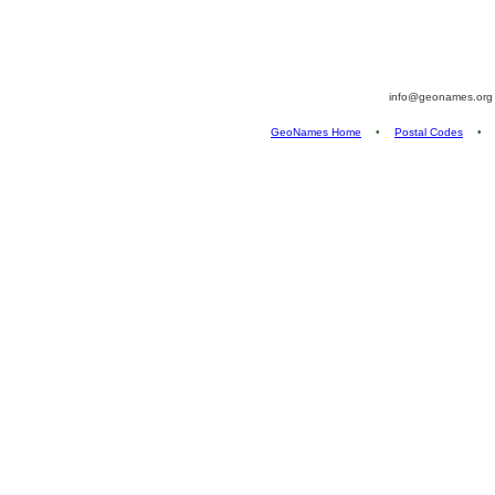
info@geonames.or
GeoNames Home
•
Postal Codes
•