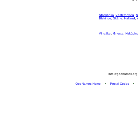
Stockholm
,
Västerbotten
,
N
Blekinge
,
Skåne
,
Halland
,
Vingåker
,
Gnesta
,
Nyköpin
info@geonames.or
GeoNames Home
•
Postal Codes
•