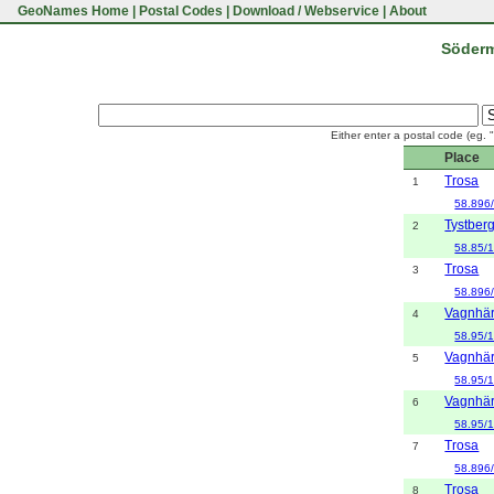
GeoNames Home
|
Postal Codes
|
Download / Webservice
|
About
Söderm
Either enter a postal code (eg. 
Place
Trosa
1
58.896
Tystber
2
58.85/
Trosa
3
58.896
Vagnhä
4
58.95/
Vagnhä
5
58.95/
Vagnhä
6
58.95/
Trosa
7
58.896
Trosa
8