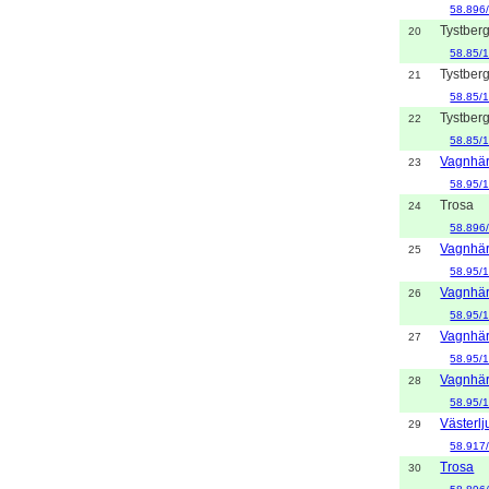
58.896
Tystber
20
58.85/
Tystber
21
58.85/
Tystber
22
58.85/
Vagnhä
23
58.95/
Trosa
24
58.896
Vagnhä
25
58.95/
Vagnhä
26
58.95/
Vagnhä
27
58.95/
Vagnhä
28
58.95/
Västerl
29
58.917
Trosa
30