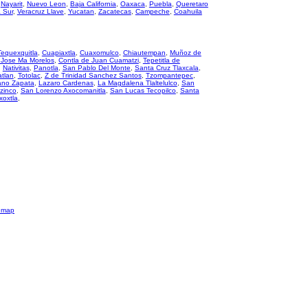
,
Nayarit
,
Nuevo Leon
,
Baja California
,
Oaxaca
,
Puebla
,
Queretaro
a Sur
,
Veracruz Llave
,
Yucatan
,
Zacatecas
,
Campeche
,
Coahuila
equexquitla
,
Cuapiaxtla
,
Cuaxomulco
,
Chiautempan
,
Muñoz de
Jose Ma Morelos
,
Contla de Juan Cuamatzi
,
Tepetitla de
,
Nativitas
,
Panotla
,
San Pablo Del Monte
,
Santa Cruz Tlaxcala
,
atlan
,
Totolac
,
Z de Trinidad Sanchez Santos
,
Tzompantepec
,
ano Zapata
,
Lazaro Cardenas
,
La Magdalena Tlaltelulco
,
San
zinco
,
San Lorenzo Axocomanitla
,
San Lucas Tecopilco
,
Santa
xoxtla
,
emap