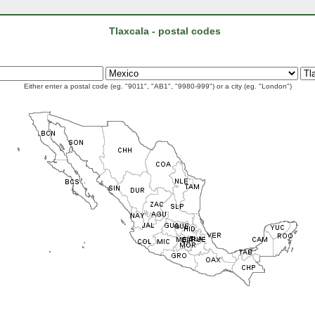
Tlaxcala - postal codes
Either enter a postal code (eg. "9011", "AB1", "9980-999") or a city (eg. "London")