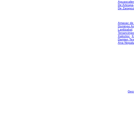
Aguascalie
De Arteaga
De Zarago
Amaxac de 
Domingo A
Lardizabal
,
Tenancingo
Xaloztoc
,
X
Damian Tex
Ana Nopal
Geo