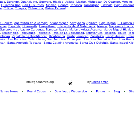
ntes
,
Durango
,
Guanajuato
,
Guerrero
,
Hidalgo
,
Jalisco
,
Mexico
,
Michoacan De Ocampo
,
Morelos
,
Quintana Roo
,
San Luis Potosi
,
Sinaloa
,
Sonora
,
Tabasco
,
Tamaulipas
,
Tlaxcala
,
Baja Californi
za
,
Colima
,
Chiapas
,
Chihuahua
,
Distrito Federal
,
Guerrero
,
Apetatitlan de A Carbajal
,
Atlangatepec
,
Altzayanca
,
Apizaco
,
Calpulalpan
,
El Carmen T
renas
,
Españita
,
Huamantla
,
Hueyotlipan
,
Ixtacuixtla de M Matamoros
,
Ixtenco
,
Mazatecochco de 
Sanctorum de Lazaro Cardenas
,
Nanacamilpa de Mariano Arista
,
Acuamanala de Miguel Hidalgo
,
Teolocholco
,
Tepeyanco
,
Terrenate
,
Tetla de La Solidaridad
,
Tetlatlahuca
,
Tlaxcala
,
Tlaxco
,
Toc
altocan
,
Papalotla de Xicohtencatl
,
Xicohtzinco
,
Yauhquemecan
,
Zacatelco
,
Benito Juarez
,
Emili
oloc
,
San Francisco Tetlanohcan
,
San Jeronimo Zacualpan
,
San Jose Teacalco
,
San Juan Huact
ucan
,
Santa Apolonia Teacalco
,
Santa Catarina Ayometla
,
Santa Cruz Quilehtla
,
Santa Isabel Xilo
info@geonames.org
by
unxos gmbh
Names Home
•
Postal Codes
•
Download / Webservice
•
Forum
•
Blog
•
Sit