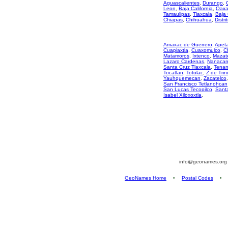
Aguascalientes
,
Durango
,
Leon
,
Baja California
,
Oaxa
Tamaulipas
,
Tlaxcala
,
Baja 
Chiapas
,
Chihuahua
,
Distri
Amaxac de Guerrero
,
Apeta
Cuapiaxtla
,
Cuaxomulco
,
C
Matamoros
,
Ixtenco
,
Mazat
Lazaro Cardenas
,
Nanacami
Santa Cruz Tlaxcala
,
Tenan
Tocatlan
,
Totolac
,
Z de Tri
Yauhquemecan
,
Zacatelco
San Francisco Tetlanohcan
San Lucas Tecopilco
,
Sant
Isabel Xiloxoxtla
,
info@geonames.or
GeoNames Home
•
Postal Codes
•