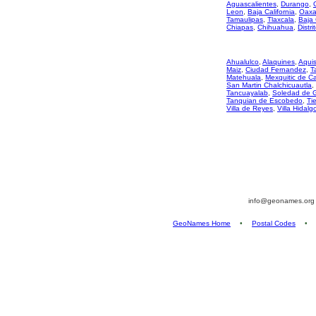
Aguascalientes
,
Durango
,
Leon
,
Baja California
,
Oaxa
Tamaulipas
,
Tlaxcala
,
Baja 
Chiapas
,
Chihuahua
,
Distri
Ahualulco
,
Alaquines
,
Aqui
Maiz
,
Ciudad Fernandez
,
T
Matehuala
,
Mexquitic de 
San Martin Chalchicuautla
,
Tancuayalab
,
Soledad de 
Tanquian de Escobedo
,
Ti
Villa de Reyes
,
Villa Hidalg
info@geonames.or
GeoNames Home
•
Postal Codes
•