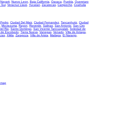
,
Nayarit
,
Nuevo Leon
,
Baja California
,
Oaxaca
,
Puebla
,
Queretaro
a Sur
,
Veracruz Llave
,
Yucatan
,
Zacatecas
,
Campeche
,
Coahuila
 Pedro
,
Ciudad Del Maiz
,
Ciudad Fernandez
,
Tancanhuitz
,
Ciudad
,
Moctezuma
,
Rayon
,
Rioverde
,
Salinas
,
San Antonio
,
San Ciro
Del Rio
,
Santo Domingo
,
San Vicente Tancuayalab
,
Soledad de
 de Escobedo
,
Tierra Nueva
,
Vanegas
,
Venado
,
Villa de Arriaga
,
azas
,
Xilitla
,
Zaragoza
,
Villa de Arista
,
Matlapa
,
El Naranjo
,
emap