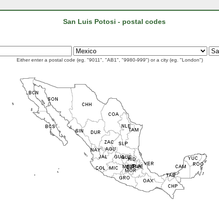
San Luis Potosi - postal codes
Either enter a postal code (eg. "9011", "AB1", "9980-999") or a city (eg. "London")