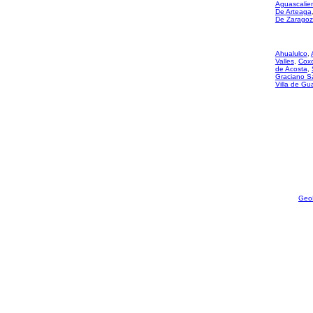
Aguascalie
De Arteaga
De Zarago
Ahualulco
,
Valles
,
Coxc
de Acosta
,
Graciano S
Villa de G
Geo