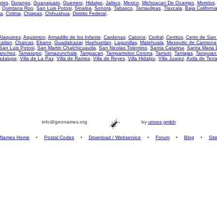
ntes
,
Durango
,
Guanajuato
,
Guerrero
,
Hidalgo
,
Jalisco
,
Mexico
,
Michoacan De Ocampo
,
Morelos
,
Quintana Roo
,
San Luis Potosi
,
Sinaloa
,
Sonora
,
Tabasco
,
Tamaulipas
,
Tlaxcala
,
Baja Californi
za
,
Colima
,
Chiapas
,
Chihuahua
,
Distrito Federal
,
Alaquines
,
Aquismon
,
Armadillo de los Infante
,
Cardenas
,
Catorce
,
Cedral
,
Cerritos
,
Cerro de San
atlan
,
Charcas
,
Ebano
,
Guadalcazar
,
Huehuetlan
,
Lagunillas
,
Matehuala
,
Mexquitic de Carmona
San Luis Potosi
,
San Martin Chalchicuautla
,
San Nicolas Tolentino
,
Santa Catarina
,
Santa Maria 
anchez
,
Tamasopo
,
Tamazunchale
,
Tampacan
,
Tampamolon Corona
,
Tamuin
,
Tanlajas
,
Tanquian
uadalupe
,
Villa de La Paz
,
Villa de Ramos
,
Villa de Reyes
,
Villa Hidalgo
,
Villa Juarez
,
Axtla de Terr
info@geonames.org
by
unxos gmbh
Names Home
•
Postal Codes
•
Download / Webservice
•
Forum
•
Blog
•
Sit