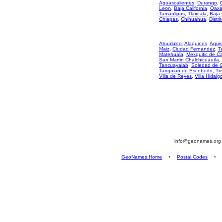
Aguascalientes
,
Durango
,
Leon
,
Baja California
,
Oaxa
Tamaulipas
,
Tlaxcala
,
Baja 
Chiapas
,
Chihuahua
,
Distri
Ahualulco
,
Alaquines
,
Aqui
Maiz
,
Ciudad Fernandez
,
T
Matehuala
,
Mexquitic de 
San Martin Chalchicuautla
,
Tancuayalab
,
Soledad de 
Tanquian de Escobedo
,
Ti
Villa de Reyes
,
Villa Hidalg
info@geonames.or
GeoNames Home
•
Postal Codes
•