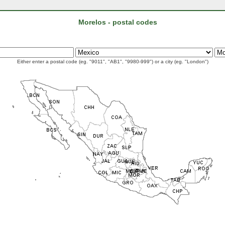
Morelos - postal codes
Either enter a postal code (eg. "9011", "AB1", "9980-999") or a city (eg. "London")