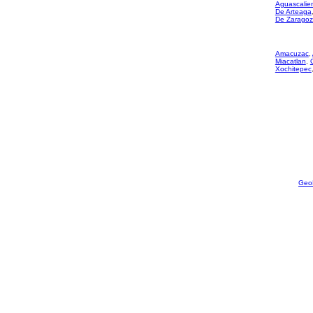
Aguascalie
De Arteaga
De Zarago
Amacuzac
,
Miacatlan
,
Xochitepec
Geo