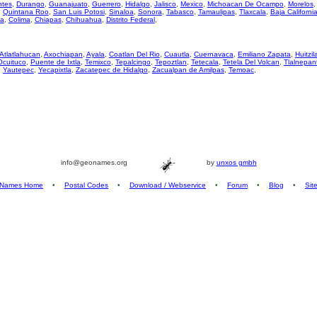
ntes
,
Durango
,
Guanajuato
,
Guerrero
,
Hidalgo
,
Jalisco
,
Mexico
,
Michoacan De Ocampo
,
Morelos
,
Quintana Roo
,
San Luis Potosi
,
Sinaloa
,
Sonora
,
Tabasco
,
Tamaulipas
,
Tlaxcala
,
Baja Californi
za
,
Colima
,
Chiapas
,
Chihuahua
,
Distrito Federal
,
Atlatlahucan
,
Axochiapan
,
Ayala
,
Coatlan Del Rio
,
Cuautla
,
Cuernavaca
,
Emiliano Zapata
,
Huitzil
Ocuituco
,
Puente de Ixtla
,
Temixco
,
Tepalcingo
,
Tepoztlan
,
Tetecala
,
Tetela Del Volcan
,
Tlalnepan
,
Yautepec
,
Yecapixtla
,
Zacatepec de Hidalgo
,
Zacualpan de Amilpas
,
Temoac
,
info@geonames.org
by
unxos gmbh
Names Home
•
Postal Codes
•
Download / Webservice
•
Forum
•
Blog
•
Sit