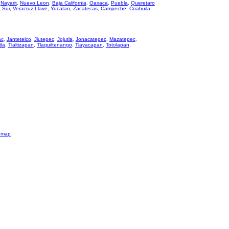
,
Nayarit
,
Nuevo Leon
,
Baja California
,
Oaxaca
,
Puebla
,
Queretaro
a Sur
,
Veracruz Llave
,
Yucatan
,
Zacatecas
,
Campeche
,
Coahuila
ac
,
Jantetelco
,
Jiutepec
,
Jojutla
,
Jonacatepec
,
Mazatepec
,
tla
,
Tlaltizapan
,
Tlaquiltenango
,
Tlayacapan
,
Totolapan
,
emap