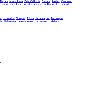
,
Nayarit
,
Nuevo Leon
,
Baja California
,
Oaxaca
,
Puebla
,
Queretaro
a Sur
,
Veracruz Llave
,
Yucatan
,
Zacatecas
,
Campeche
,
Coahuila
ac
,
Jantetelco
,
Jiutepec
,
Jojutla
,
Jonacatepec
,
Mazatepec
,
tla
,
Tlaltizapan
,
Tlaquiltenango
,
Tlayacapan
,
Totolapan
,
emap