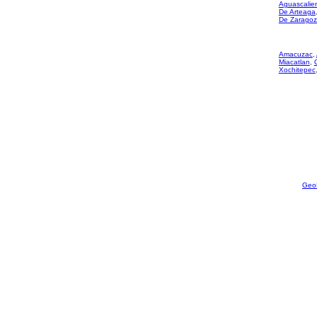
Aguascalie
De Arteaga
De Zarago
Amacuzac
,
Miacatlan
,
Xochitepec
Geo