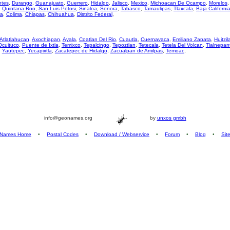
ntes
,
Durango
,
Guanajuato
,
Guerrero
,
Hidalgo
,
Jalisco
,
Mexico
,
Michoacan De Ocampo
,
Morelos
,
Quintana Roo
,
San Luis Potosi
,
Sinaloa
,
Sonora
,
Tabasco
,
Tamaulipas
,
Tlaxcala
,
Baja Californi
za
,
Colima
,
Chiapas
,
Chihuahua
,
Distrito Federal
,
Atlatlahucan
,
Axochiapan
,
Ayala
,
Coatlan Del Rio
,
Cuautla
,
Cuernavaca
,
Emiliano Zapata
,
Huitzil
Ocuituco
,
Puente de Ixtla
,
Temixco
,
Tepalcingo
,
Tepoztlan
,
Tetecala
,
Tetela Del Volcan
,
Tlalnepan
,
Yautepec
,
Yecapixtla
,
Zacatepec de Hidalgo
,
Zacualpan de Amilpas
,
Temoac
,
info@geonames.org
by
unxos gmbh
Names Home
•
Postal Codes
•
Download / Webservice
•
Forum
•
Blog
•
Sit