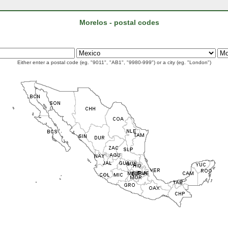
Morelos - postal codes
Either enter a postal code (eg. "9011", "AB1", "9980-999") or a city (eg. "London")