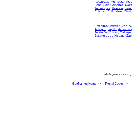
Aguascalientes
,
Durango
,
Leon
,
Baja California
,
Oaxa
Tamaulipas
,
Tlaxcala
,
Baja 
Chiapas
,
Chihuahua
,
Distri
Amacuzac
,
Atlatlahucan
,
Ax
Jiutepec
,
Jojutla
,
Jonacate
Tetela Del Volcan
,
Tlalnepa
Zacatepec de Hidalgo
,
Zac
info@geonames.or
GeoNames Home
•
Postal Codes
•