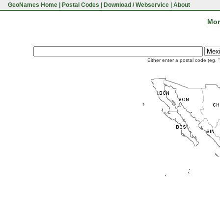
GeoNames Home
|
Postal Codes
|
Download / Webservice
|
About
Mor
Either enter a postal code (eg. 