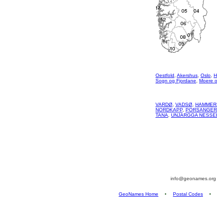
Oestfold
,
Akershus
,
Oslo
,
H
Sogn og Fjordane
,
Moere 
VARDØ
,
VADSØ
,
HAMMER
NORDKAPP
,
PORSANGER
TANA
,
UNJARGGA NESSE
info@geonames.or
GeoNames Home
•
Postal Codes
•