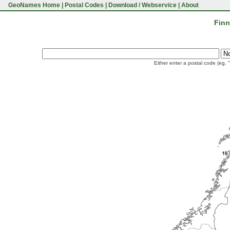
GeoNames Home
|
Postal Codes
|
Download / Webservice
|
About
Finn
Either enter a postal code (eg. 