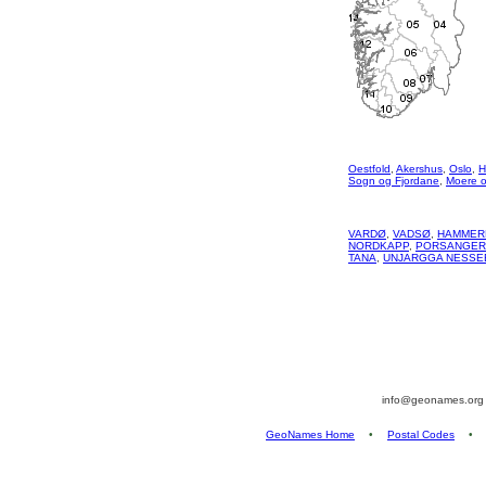
Oestfold
,
Akershus
,
Oslo
,
H
Sogn og Fjordane
,
Moere 
VARDØ
,
VADSØ
,
HAMMER
NORDKAPP
,
PORSANGER
TANA
,
UNJARGGA NESSE
info@geonames.or
GeoNames Home
•
Postal Codes
•