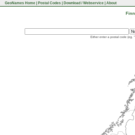
GeoNames Home
|
Postal Codes
|
Download / Webservice
|
About
Finn
Either enter a postal code (eg. 