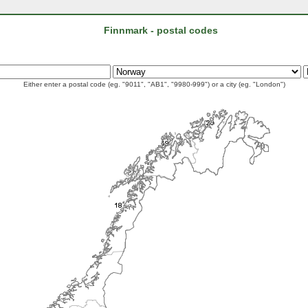
Finnmark - postal codes
Either enter a postal code (eg. "9011", "AB1", "9980-999") or a city (eg. "London")