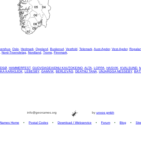
kershus
,
Oslo
,
Hedmark
,
Oppland
,
Buskerud
,
Vestfold
,
Telemark
,
Aust-Agder
,
Vest-Agder
,
Rogala
,
Nord-Troendelag
,
Nordland
,
Troms
,
Finnmark
,
ADSØ
,
HAMMERFEST
,
GUOVDAGEAIDNU KAUTOKEINO
,
ALTA
,
LOPPA
,
HASVIK
,
KVALSUND
,
KA KARASJOK
,
LEBESBY
,
GAMVIK
,
BERLEVÅG
,
DEATNU TANA
,
UNJARGGA NESSEBY
,
BÅT
info@geonames.org
by
unxos gmbh
Names Home
•
Postal Codes
•
Download / Webservice
•
Forum
•
Blog
•
Sit