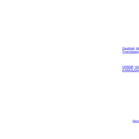
Oestfold
,
A
Troendelag
VARDØ
,
V
KARASJOH
Geo