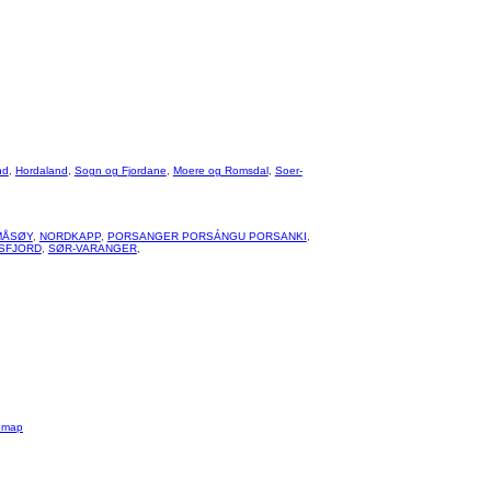
nd
,
Hordaland
,
Sogn og Fjordane
,
Moere og Romsdal
,
Soer-
MÅSØY
,
NORDKAPP
,
PORSANGER PORSÁNGU PORSANKI
,
SFJORD
,
SØR-VARANGER
,
emap