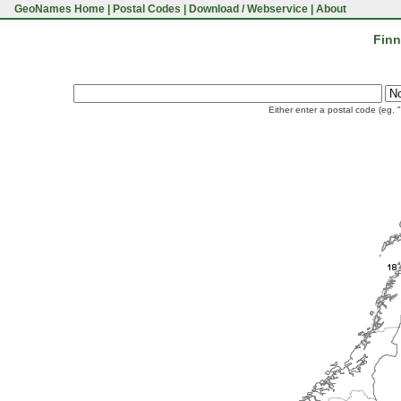
GeoNames Home
|
Postal Codes
|
Download / Webservice
|
About
Finn
Either enter a postal code (eg. 