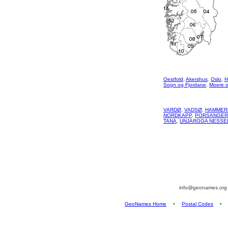
Oestfold
,
Akershus
,
Oslo
,
H
Sogn og Fjordane
,
Moere 
VARDØ
,
VADSØ
,
HAMMER
NORDKAPP
,
PORSANGER
TANA
,
UNJARGGA NESSE
info@geonames.or
GeoNames Home
•
Postal Codes
•