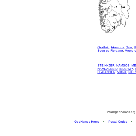
Oestfold
,
Akershus
,
Oslo
,
H
Sogn og Fjordane
,
Moere 
STEINKJER
,
NAMSOS
,
ME
NAMDALSEID
,
INDERØY
,
FLATANGER
,
VIKNA
,
NÆR
info@geonames.or
GeoNames Home
•
Postal Codes
•