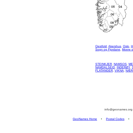
Oestfold
,
Akershus
,
Oslo
,
H
Sogn og Fjordane
,
Moere 
STEINKJER
,
NAMSOS
,
ME
NAMDALSEID
,
INDERØY
,
FLATANGER
,
VIKNA
,
NÆR
info@geonames.or
GeoNames Home
•
Postal Codes
•