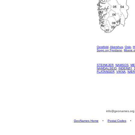
Oestfold
,
Akershus
,
Oslo
,
H
Sogn og Fjordane
,
Moere 
STEINKJER
,
NAMSOS
,
ME
NAMDALSEID
,
INDERØY
,
FLATANGER
,
VIKNA
,
NÆR
info@geonames.or
GeoNames Home
•
Postal Codes
•