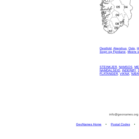
Oestfold
,
Akershus
,
Oslo
,
H
Sogn og Fjordane
,
Moere 
STEINKJER
,
NAMSOS
,
ME
NAMDALSEID
,
INDERØY
,
FLATANGER
,
VIKNA
,
NÆR
info@geonames.or
GeoNames Home
•
Postal Codes
•