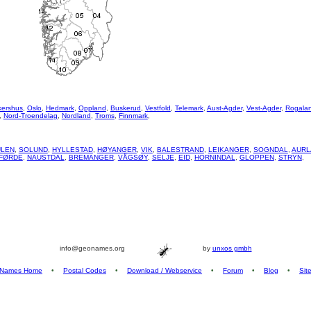
kershus
,
Oslo
,
Hedmark
,
Oppland
,
Buskerud
,
Vestfold
,
Telemark
,
Aust-Agder
,
Vest-Agder
,
Rogala
,
Nord-Troendelag
,
Nordland
,
Troms
,
Finnmark
,
LEN
,
SOLUND
,
HYLLESTAD
,
HØYANGER
,
VIK
,
BALESTRAND
,
LEIKANGER
,
SOGNDAL
,
AURL
FØRDE
,
NAUSTDAL
,
BREMANGER
,
VÅGSØY
,
SELJE
,
EID
,
HORNINDAL
,
GLOPPEN
,
STRYN
,
info@geonames.org
by
unxos gmbh
Names Home
•
Postal Codes
•
Download / Webservice
•
Forum
•
Blog
•
Sit