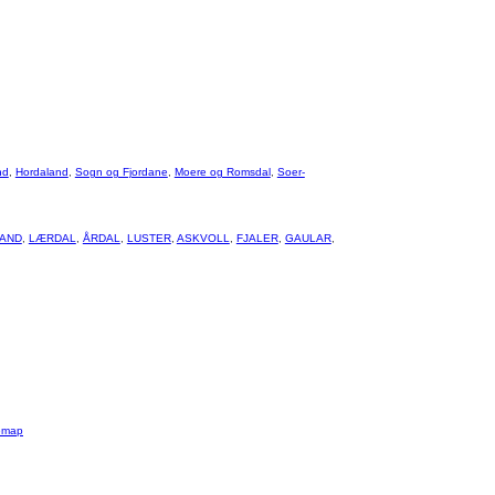
nd
,
Hordaland
,
Sogn og Fjordane
,
Moere og Romsdal
,
Soer-
AND
,
LÆRDAL
,
ÅRDAL
,
LUSTER
,
ASKVOLL
,
FJALER
,
GAULAR
,
emap