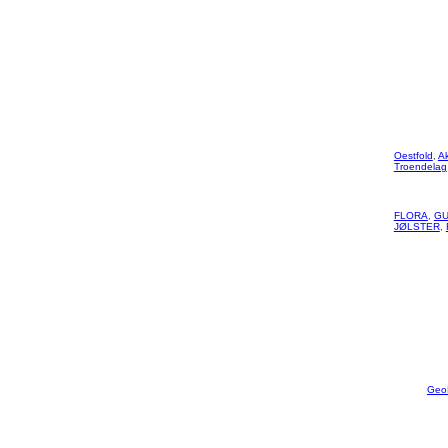
Oestfold
,
A
Troendelag
FLORA
,
GU
JØLSTER
,
Geo