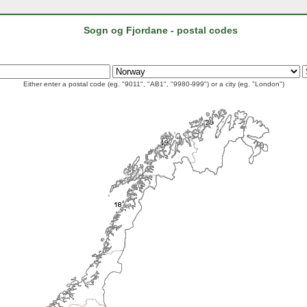
Sogn og Fjordane - postal codes
Either enter a postal code (eg. "9011", "AB1", "9980-999") or a city (eg. "London")