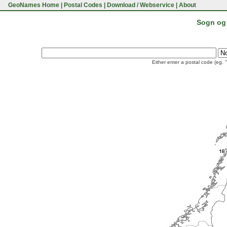
GeoNames Home
|
Postal Codes
|
Download / Webservice
|
About
Sogn og 
Either enter a postal code (eg. 