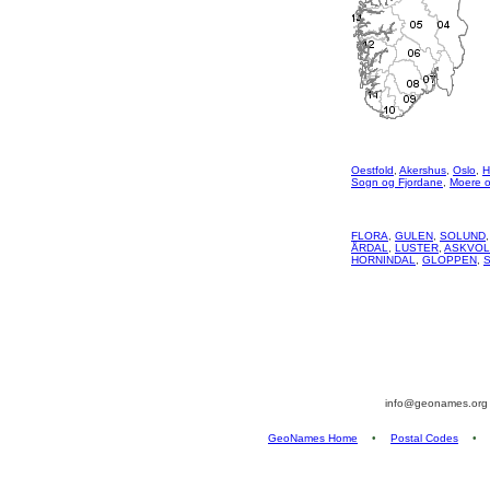
Oestfold
,
Akershus
,
Oslo
,
H
Sogn og Fjordane
,
Moere 
FLORA
,
GULEN
,
SOLUND
ÅRDAL
,
LUSTER
,
ASKVOL
HORNINDAL
,
GLOPPEN
,
info@geonames.or
GeoNames Home
•
Postal Codes
•