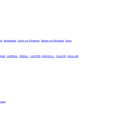
nd
,
Hordaland
,
Sogn og Fjordane
,
Moere og Romsdal
,
Soer-
AND
,
LÆRDAL
,
ÅRDAL
,
LUSTER
,
ASKVOLL
,
FJALER
,
GAULAR
,
emap