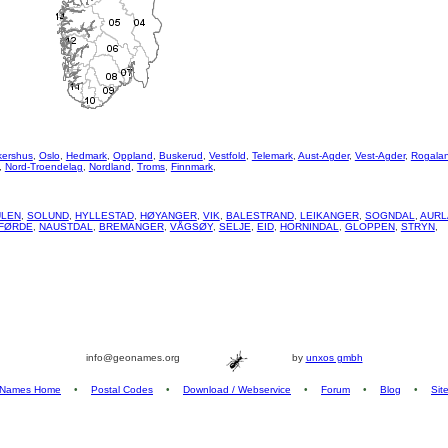
kershus
,
Oslo
,
Hedmark
,
Oppland
,
Buskerud
,
Vestfold
,
Telemark
,
Aust-Agder
,
Vest-Agder
,
Rogala
,
Nord-Troendelag
,
Nordland
,
Troms
,
Finnmark
,
LEN
,
SOLUND
,
HYLLESTAD
,
HØYANGER
,
VIK
,
BALESTRAND
,
LEIKANGER
,
SOGNDAL
,
AURL
FØRDE
,
NAUSTDAL
,
BREMANGER
,
VÅGSØY
,
SELJE
,
EID
,
HORNINDAL
,
GLOPPEN
,
STRYN
,
info@geonames.org
by
unxos gmbh
Names Home
•
Postal Codes
•
Download / Webservice
•
Forum
•
Blog
•
Sit