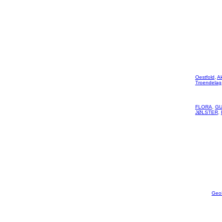
Oestfold
,
A
Troendelag
FLORA
,
GU
JØLSTER
,
Geo