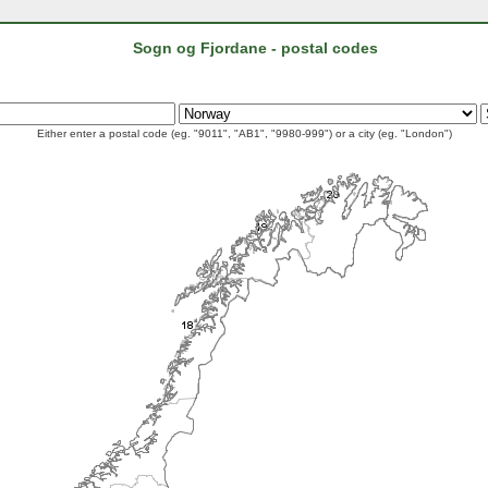
Sogn og Fjordane - postal codes
Either enter a postal code (eg. "9011", "AB1", "9980-999") or a city (eg. "London")