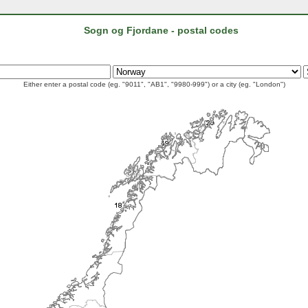
Sogn og Fjordane - postal codes
Either enter a postal code (eg. "9011", "AB1", "9980-999") or a city (eg. "London")