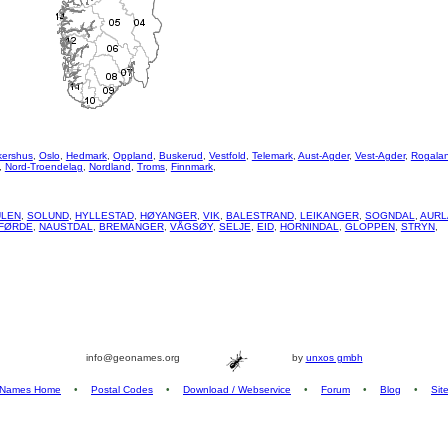
kershus
,
Oslo
,
Hedmark
,
Oppland
,
Buskerud
,
Vestfold
,
Telemark
,
Aust-Agder
,
Vest-Agder
,
Rogala
,
Nord-Troendelag
,
Nordland
,
Troms
,
Finnmark
,
LEN
,
SOLUND
,
HYLLESTAD
,
HØYANGER
,
VIK
,
BALESTRAND
,
LEIKANGER
,
SOGNDAL
,
AURL
FØRDE
,
NAUSTDAL
,
BREMANGER
,
VÅGSØY
,
SELJE
,
EID
,
HORNINDAL
,
GLOPPEN
,
STRYN
,
info@geonames.org
by
unxos gmbh
Names Home
•
Postal Codes
•
Download / Webservice
•
Forum
•
Blog
•
Sit