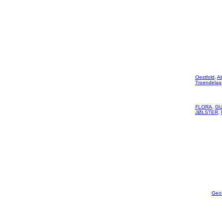
Oestfold
,
A
Troendelag
FLORA
,
GU
JØLSTER
,
Geo