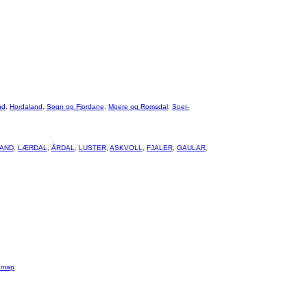
nd
,
Hordaland
,
Sogn og Fjordane
,
Moere og Romsdal
,
Soer-
AND
,
LÆRDAL
,
ÅRDAL
,
LUSTER
,
ASKVOLL
,
FJALER
,
GAULAR
,
emap