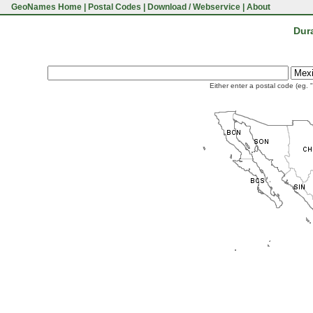
GeoNames Home
|
Postal Codes
|
Download / Webservice
|
About
Dur
Either enter a postal code (eg. 