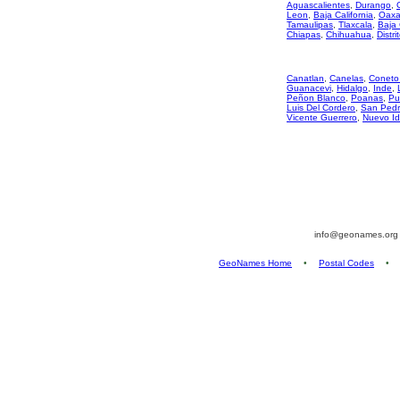
Aguascalientes
,
Durango
,
Leon
,
Baja California
,
Oaxa
Tamaulipas
,
Tlaxcala
,
Baja 
Chiapas
,
Chihuahua
,
Distri
Canatlan
,
Canelas
,
Coneto
Guanacevi
,
Hidalgo
,
Inde
,
Peñon Blanco
,
Poanas
,
Pu
Luis Del Cordero
,
San Pedr
Vicente Guerrero
,
Nuevo Id
info@geonames.or
GeoNames Home
•
Postal Codes
•