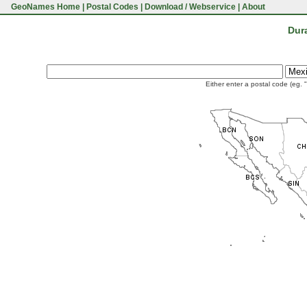
GeoNames Home
|
Postal Codes
|
Download / Webservice
|
About
Dur
Either enter a postal code (eg. 