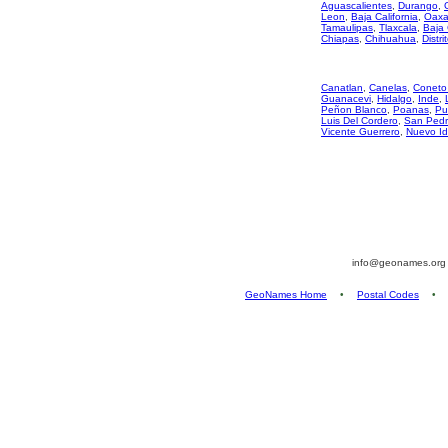
Aguascalientes
,
Durango
,
Leon
,
Baja California
,
Oaxa
Tamaulipas
,
Tlaxcala
,
Baja 
Chiapas
,
Chihuahua
,
Distri
Canatlan
,
Canelas
,
Coneto
Guanacevi
,
Hidalgo
,
Inde
,
Peñon Blanco
,
Poanas
,
Pu
Luis Del Cordero
,
San Pedr
Vicente Guerrero
,
Nuevo Id
info@geonames.or
GeoNames Home
•
Postal Codes
•