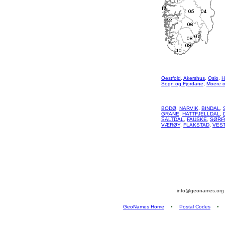
Oestfold
,
Akershus
,
Oslo
,
H
Sogn og Fjordane
,
Moere 
BODØ
,
NARVIK
,
BINDAL
,
GRANE
,
HATTFJELLDAL
,
SALTDAL
,
FAUSKE
,
SØRF
VÆRØY
,
FLAKSTAD
,
VES
info@geonames.or
GeoNames Home
•
Postal Codes
•