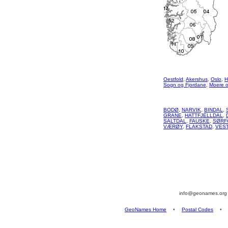
Oestfold
,
Akershus
,
Oslo
,
H
Sogn og Fjordane
,
Moere 
BODØ
,
NARVIK
,
BINDAL
,
GRANE
,
HATTFJELLDAL
,
SALTDAL
,
FAUSKE
,
SØRF
VÆRØY
,
FLAKSTAD
,
VES
info@geonames.or
GeoNames Home
•
Postal Codes
•