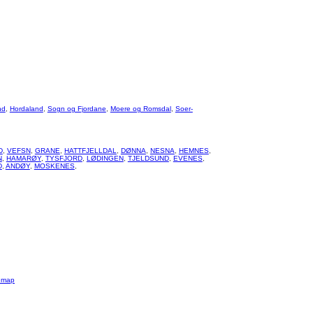
nd
,
Hordaland
,
Sogn og Fjordane
,
Moere og Romsdal
,
Soer-
D
,
VEFSN
,
GRANE
,
HATTFJELLDAL
,
DØNNA
,
NESNA
,
HEMNES
,
N
,
HAMARØY
,
TYSFJORD
,
LØDINGEN
,
TJELDSUND
,
EVENES
,
D
,
ANDØY
,
MOSKENES
,
emap