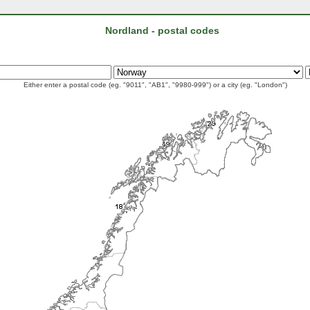
Nordland - postal codes
Either enter a postal code (eg. "9011", "AB1", "9980-999") or a city (eg. "London")