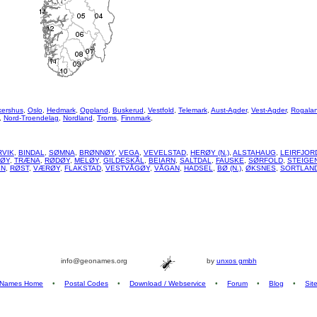
kershus
,
Oslo
,
Hedmark
,
Oppland
,
Buskerud
,
Vestfold
,
Telemark
,
Aust-Agder
,
Vest-Agder
,
Rogala
,
Nord-Troendelag
,
Nordland
,
Troms
,
Finnmark
,
RVIK
,
BINDAL
,
SØMNA
,
BRØNNØY
,
VEGA
,
VEVELSTAD
,
HERØY (N.)
,
ALSTAHAUG
,
LEIRFJOR
RØY
,
TRÆNA
,
RØDØY
,
MELØY
,
GILDESKÅL
,
BEIARN
,
SALTDAL
,
FAUSKE
,
SØRFOLD
,
STEIGE
EN
,
RØST
,
VÆRØY
,
FLAKSTAD
,
VESTVÅGØY
,
VÅGAN
,
HADSEL
,
BØ (N.)
,
ØKSNES
,
SORTLAN
info@geonames.org
by
unxos gmbh
Names Home
•
Postal Codes
•
Download / Webservice
•
Forum
•
Blog
•
Sit