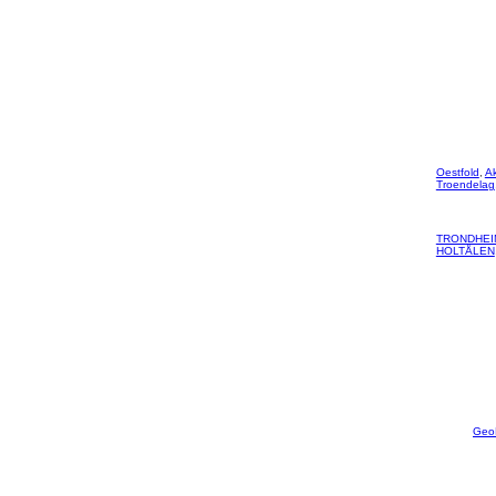
Oestfold
,
A
Troendelag
TRONDHEI
HOLTÅLEN
Geo