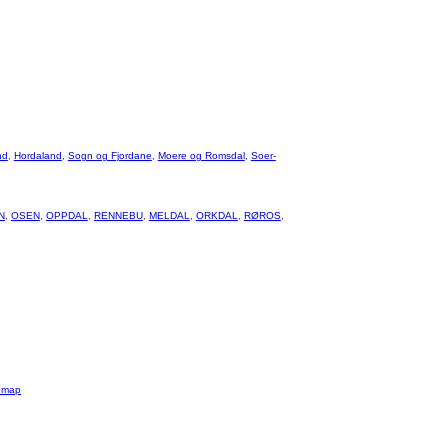
nd
,
Hordaland
,
Sogn og Fjordane
,
Moere og Romsdal
,
Soer-
N
,
OSEN
,
OPPDAL
,
RENNEBU
,
MELDAL
,
ORKDAL
,
RØROS
,
emap