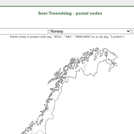
Soer-Troendelag - postal codes
Either enter a postal code (eg. "9011", "AB1", "9980-999") or a city (eg. "London")