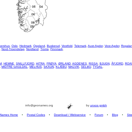
kershus
,
Oslo
,
Hedmark
,
Oppland
,
Buskerud
,
Vestfold
,
Telemark
,
Aust-Agder
,
Vest-Agder
,
Rogala
,
Nord-Troendelag
,
Nordland
,
Troms
,
Finnmark
,
M
,
HEMNE
,
SNILLFJORD
,
HITRA
,
FRØYA
,
ØRLAND
,
AGDENES
,
RISSA
,
BJUGN
,
ÅFJORD
,
ROA
,
MIDTRE GAULDAL
,
MELHUS
,
SKAUN
,
KLÆBU
,
MALVIK
,
SELBU
,
TYDAL
,
info@geonames.org
by
unxos gmbh
Names Home
•
Postal Codes
•
Download / Webservice
•
Forum
•
Blog
•
Sit