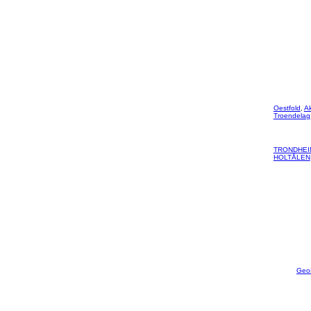
Oestfold
,
A
Troendelag
TRONDHEI
HOLTÅLEN
Geo