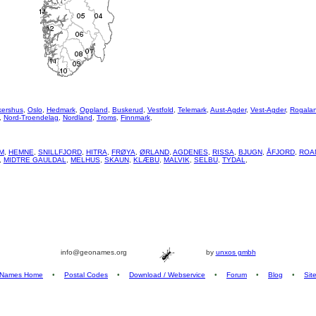
kershus
,
Oslo
,
Hedmark
,
Oppland
,
Buskerud
,
Vestfold
,
Telemark
,
Aust-Agder
,
Vest-Agder
,
Rogala
,
Nord-Troendelag
,
Nordland
,
Troms
,
Finnmark
,
M
,
HEMNE
,
SNILLFJORD
,
HITRA
,
FRØYA
,
ØRLAND
,
AGDENES
,
RISSA
,
BJUGN
,
ÅFJORD
,
ROA
,
MIDTRE GAULDAL
,
MELHUS
,
SKAUN
,
KLÆBU
,
MALVIK
,
SELBU
,
TYDAL
,
info@geonames.org
by
unxos gmbh
Names Home
•
Postal Codes
•
Download / Webservice
•
Forum
•
Blog
•
Sit