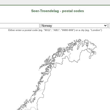
Soer-Troendelag - postal codes
Either enter a postal code (eg. "9011", "AB1", "9980-999") or a city (eg. "London")