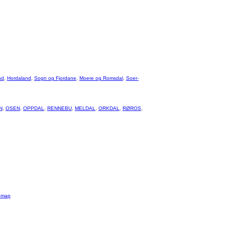
nd
,
Hordaland
,
Sogn og Fjordane
,
Moere og Romsdal
,
Soer-
N
,
OSEN
,
OPPDAL
,
RENNEBU
,
MELDAL
,
ORKDAL
,
RØROS
,
emap