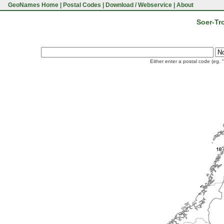
GeoNames Home
|
Postal Codes
|
Download / Webservice
|
About
Soer-Tr
Either enter a postal code (eg. 