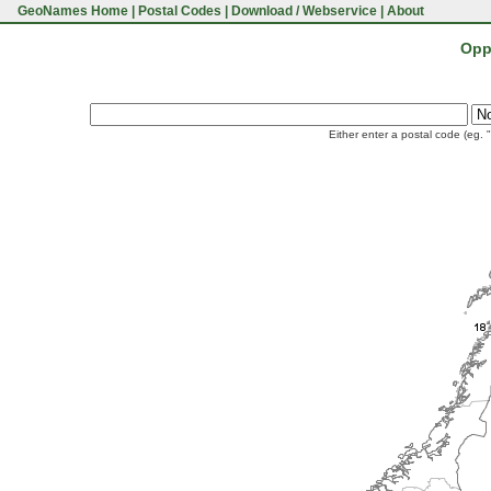
GeoNames Home
|
Postal Codes
|
Download / Webservice
|
About
Opp
Either enter a postal code (eg. 