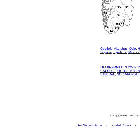
Oestfold
,
Akershus
,
Oslo
,
H
Sogn og Fjordane
,
Moere 
LILLEHAMMER
,
GJØVIK
,
GAUSDAL
,
ØSTRE TOTEN
ETNEDAL
,
NORD-AURDAL
info@geonames.or
GeoNames Home
•
Postal Codes
•