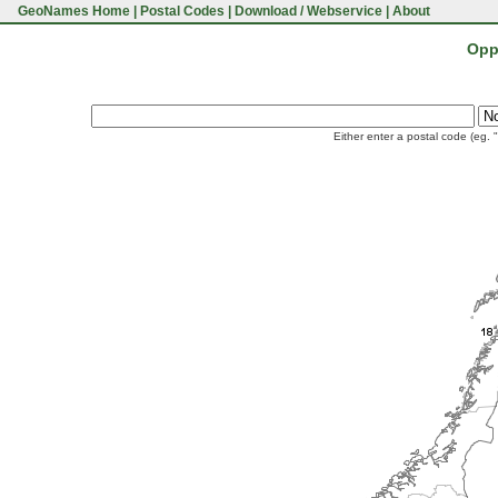
GeoNames Home
|
Postal Codes
|
Download / Webservice
|
About
Opp
Either enter a postal code (eg. 