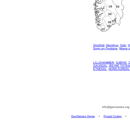
Oestfold
,
Akershus
,
Oslo
,
H
Sogn og Fjordane
,
Moere 
LILLEHAMMER
,
GJØVIK
,
GAUSDAL
,
ØSTRE TOTEN
ETNEDAL
,
NORD-AURDAL
info@geonames.or
GeoNames Home
•
Postal Codes
•