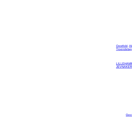
Oestfold
,
A
Troendelag
LILLEHAM
JEVNAKER
Geo