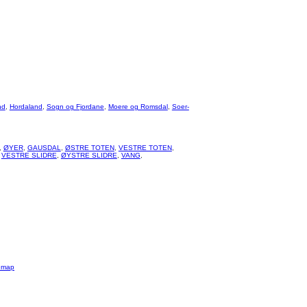
nd
,
Hordaland
,
Sogn og Fjordane
,
Moere og Romsdal
,
Soer-
,
ØYER
,
GAUSDAL
,
ØSTRE TOTEN
,
VESTRE TOTEN
,
,
VESTRE SLIDRE
,
ØYSTRE SLIDRE
,
VANG
,
emap