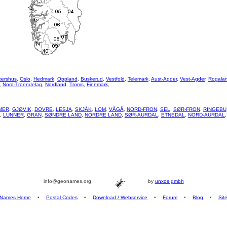
kershus
,
Oslo
,
Hedmark
,
Oppland
,
Buskerud
,
Vestfold
,
Telemark
,
Aust-Agder
,
Vest-Agder
,
Rogala
,
Nord-Troendelag
,
Nordland
,
Troms
,
Finnmark
,
MER
,
GJØVIK
,
DOVRE
,
LESJA
,
SKJÅK
,
LOM
,
VÅGÅ
,
NORD-FRON
,
SEL
,
SØR-FRON
,
RINGEBU
,
LUNNER
,
GRAN
,
SØNDRE LAND
,
NORDRE LAND
,
SØR-AURDAL
,
ETNEDAL
,
NORD-AURDAL
info@geonames.org
by
unxos gmbh
Names Home
•
Postal Codes
•
Download / Webservice
•
Forum
•
Blog
•
Sit