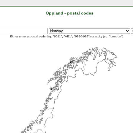
Oppland - postal codes
Either enter a postal code (eg. "9011", "AB1", "9980-999") or a city (eg. "London")