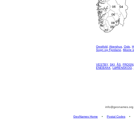
Oestfold
,
Akershus
,
Oslo
,
H
Sogn og Fjordane
,
Moere 
VESTBY
,
SKI
,
ÅS
,
FROGN
ENEBAKK
,
LØRENSKOG
,
info@geonames.or
GeoNames Home
•
Postal Codes
•