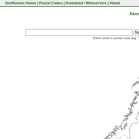
GeoNames Home
|
Postal Codes
|
Download / Webservice
|
About
Aker
Either enter a postal code (eg. 