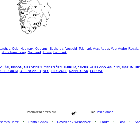
kershus
,
Oslo
,
Hedmark
,
Oppland
,
Buskerud
,
Vestfold
,
Telemark
,
Aust-Agder
,
Vest-Agder
,
Rogala
,
Nord-Troendelag
,
Nordland
,
Troms
,
Finnmark
,
KI
,
ÅS
,
FROGN
,
NESODDEN
,
OPPEGÅRD
,
BÆRUM
,
ASKER
,
AURSKOG HØLAND
,
SØRUM
,
FE
,
GJERDRUM
,
ULLENSAKER
,
NES
,
EIDSVOLL
,
NANNESTAD
,
HURDAL
,
info@geonames.org
by
unxos gmbh
Names Home
•
Postal Codes
•
Download / Webservice
•
Forum
•
Blog
•
Sit