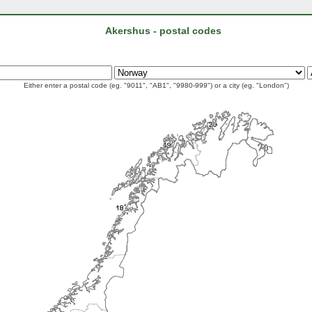
Akershus - postal codes
Either enter a postal code (eg. "9011", "AB1", "9980-999") or a city (eg. "London")