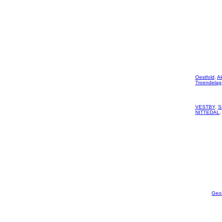
Oestfold
,
A
Troendelag
VESTBY
,
S
NITTEDAL
Geo