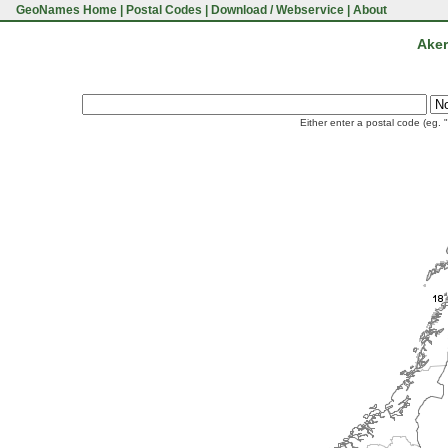
GeoNames Home
|
Postal Codes
|
Download / Webservice
|
About
Aker
Either enter a postal code (eg. 