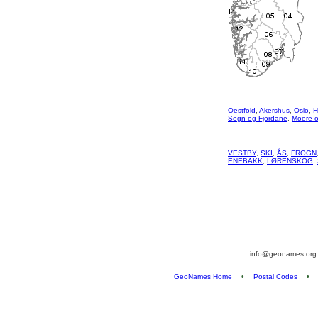
Oestfold
,
Akershus
,
Oslo
,
H
Sogn og Fjordane
,
Moere 
VESTBY
,
SKI
,
ÅS
,
FROGN
ENEBAKK
,
LØRENSKOG
,
info@geonames.or
GeoNames Home
•
Postal Codes
•