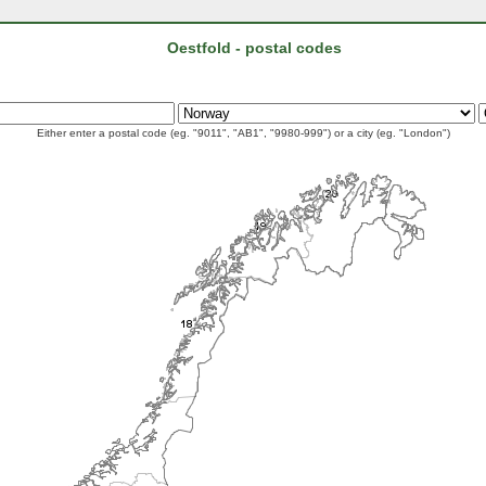
Oestfold - postal codes
Either enter a postal code (eg. "9011", "AB1", "9980-999") or a city (eg. "London")