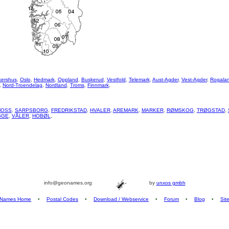
kershus
,
Oslo
,
Hedmark
,
Oppland
,
Buskerud
,
Vestfold
,
Telemark
,
Aust-Agder
,
Vest-Agder
,
Rogala
,
Nord-Troendelag
,
Nordland
,
Troms
,
Finnmark
,
MOSS
,
SARPSBORG
,
FREDRIKSTAD
,
HVALER
,
AREMARK
,
MARKER
,
RØMSKOG
,
TRØGSTAD
,
GGE
,
VÅLER
,
HOBØL
,
info@geonames.org
by
unxos gmbh
Names Home
•
Postal Codes
•
Download / Webservice
•
Forum
•
Blog
•
Sit