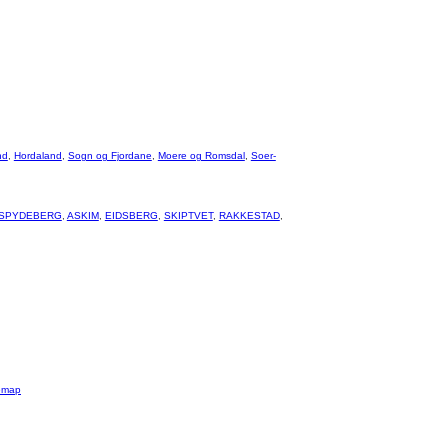
nd
,
Hordaland
,
Sogn og Fjordane
,
Moere og Romsdal
,
Soer-
SPYDEBERG
,
ASKIM
,
EIDSBERG
,
SKIPTVET
,
RAKKESTAD
,
emap