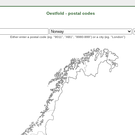
Oestfold - postal codes
Either enter a postal code (eg. "9011", "AB1", "9980-999") or a city (eg. "London")