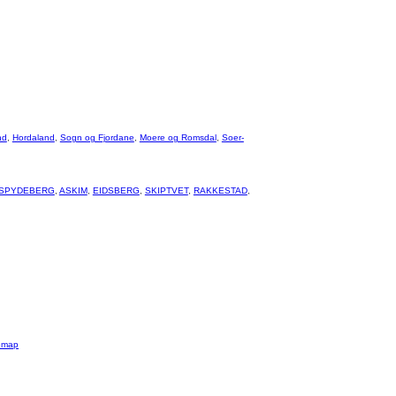
nd
,
Hordaland
,
Sogn og Fjordane
,
Moere og Romsdal
,
Soer-
SPYDEBERG
,
ASKIM
,
EIDSBERG
,
SKIPTVET
,
RAKKESTAD
,
emap