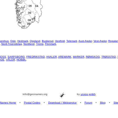
kershus
,
Oslo
,
Hedmark
,
Oppland
,
Buskerud
,
Vestfold
,
Telemark
,
Aust-Agder
,
Vest-Agder
,
Rogala
,
Nord-Troendelag
,
Nordland
,
Troms
,
Finnmark
,
MOSS
,
SARPSBORG
,
FREDRIKSTAD
,
HVALER
,
AREMARK
,
MARKER
,
RØMSKOG
,
TRØGSTAD
,
GGE
,
VÅLER
,
HOBØL
,
info@geonames.org
by
unxos gmbh
Names Home
•
Postal Codes
•
Download / Webservice
•
Forum
•
Blog
•
Sit