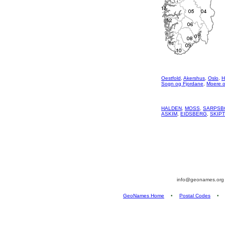
Oestfold
,
Akershus
,
Oslo
,
H
Sogn og Fjordane
,
Moere 
HALDEN
,
MOSS
,
SARPSB
ASKIM
,
EIDSBERG
,
SKIP
info@geonames.or
GeoNames Home
•
Postal Codes
•