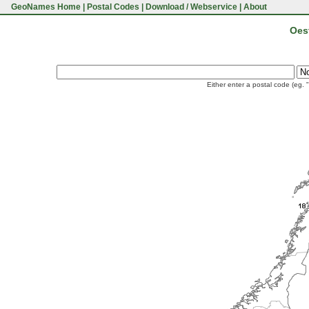
GeoNames Home
|
Postal Codes
|
Download / Webservice
|
About
Oest
Either enter a postal code (eg. 