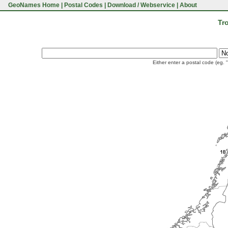
GeoNames Home
|
Postal Codes
|
Download / Webservice
|
About
Tr
Either enter a postal code (eg. 