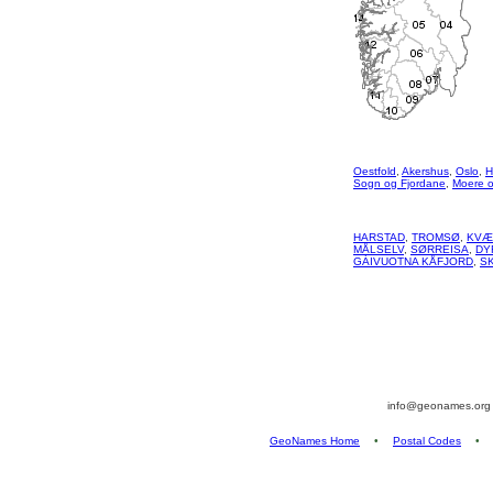
Oestfold
,
Akershus
,
Oslo
,
H
Sogn og Fjordane
,
Moere 
HARSTAD
,
TROMSØ
,
KVÆ
MÅLSELV
,
SØRREISA
,
DY
GÁIVUOTNA KÅFJORD
,
S
info@geonames.or
GeoNames Home
•
Postal Codes
•