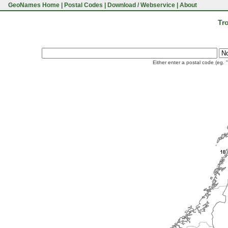
GeoNames Home
|
Postal Codes
|
Download / Webservice
|
About
Tr
Either enter a postal code (eg. 