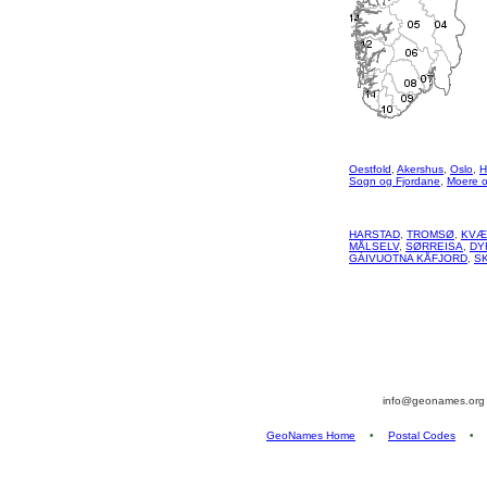
Oestfold
,
Akershus
,
Oslo
,
H
Sogn og Fjordane
,
Moere 
HARSTAD
,
TROMSØ
,
KVÆ
MÅLSELV
,
SØRREISA
,
DY
GÁIVUOTNA KÅFJORD
,
S
info@geonames.or
GeoNames Home
•
Postal Codes
•