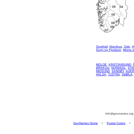
Oestfold
,
Akershus
,
Oslo
,
H
Sogn og Fjordane
,
Moere 
MOLDE
,
KRISTIANSUND
,
ØRSKOG
,
NORDDAL
,
STR
MIDSUND
,
SANDØY
,
AUKR
HALSA
,
TUSTNA
,
SMØLA
,
info@geonames.or
GeoNames Home
•
Postal Codes
•