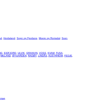
nd
,
Hordaland
,
Sogn og Fjordane
,
Moere og Romsdal
,
Soer-
NG
,
EIDFJORD
,
ULVIK
,
GRANVIN
,
VOSS
,
KVAM
,
FUSA
,
,
MELAND
,
ØYGARDEN
,
RADØY
,
LINDÅS
,
AUSTRHEIM
,
FEDJE
,
emap