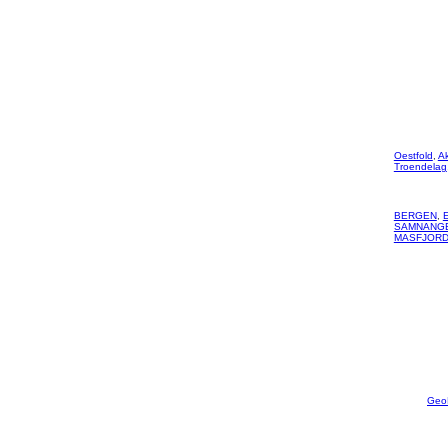
Oestfold
,
A
Troendelag
BERGEN
,
SAMNANG
MASFJOR
Geo