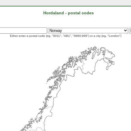
Hordaland - postal codes
Either enter a postal code (eg. "9011", "AB1", "9980-999") or a city (eg. "London")