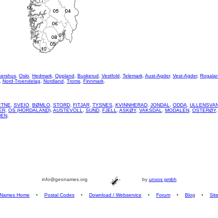
kershus
,
Oslo
,
Hedmark
,
Oppland
,
Buskerud
,
Vestfold
,
Telemark
,
Aust-Agder
,
Vest-Agder
,
Rogala
,
Nord-Troendelag
,
Nordland
,
Troms
,
Finnmark
,
ETNE
,
SVEIO
,
BØMLO
,
STORD
,
FITJAR
,
TYSNES
,
KVINNHERAD
,
JONDAL
,
ODDA
,
ULLENSVA
ER
,
OS (HORDALAND)
,
AUSTEVOLL
,
SUND
,
FJELL
,
ASKØY
,
VAKSDAL
,
MODALEN
,
OSTERØY
DEN
,
info@geonames.org
by
unxos gmbh
Names Home
•
Postal Codes
•
Download / Webservice
•
Forum
•
Blog
•
Sit