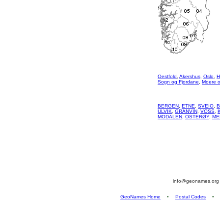
Oestfold
,
Akershus
,
Oslo
,
H
Sogn og Fjordane
,
Moere 
BERGEN
,
ETNE
,
SVEIO
,
ULVIK
,
GRANVIN
,
VOSS
,
MODALEN
,
OSTERØY
,
ME
info@geonames.or
GeoNames Home
•
Postal Codes
•