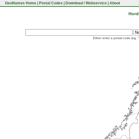
GeoNames Home
|
Postal Codes
|
Download / Webservice
|
About
Hord
Either enter a postal code (eg. 