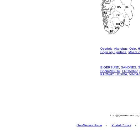
Oestfold
,
Akershus
,
Oslo
,
H
Sogn og Fjordane
,
Moere 
EIGERSUND
,
SANDNES
,
RANDABERG
,
FORSAND
,
KARMØY
,
UTSIRA
,
VINDA
info@geonames.or
GeoNames Home
•
Postal Codes
•