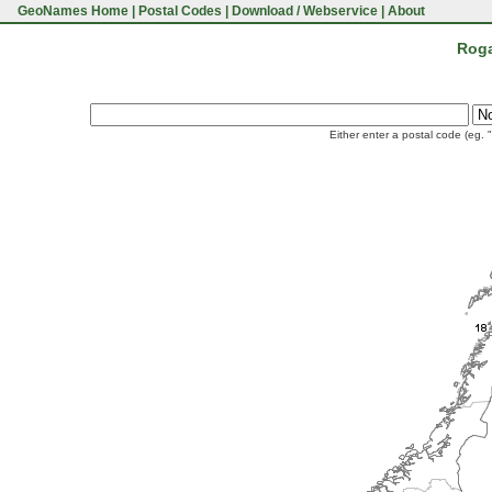
GeoNames Home
|
Postal Codes
|
Download / Webservice
|
About
Roga
Either enter a postal code (eg. 